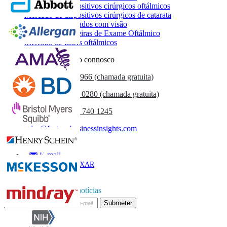
Mercado de dispositivos cirúrgicos oftálmicos
Mercado de dispositivos cirúrgicos de catarata
Mercado de cuidados com visão
Mercado de Cadeiras de Exame Oftálmico
Mercado de lasers oftálmicos
Entre em contacto connosco
US
+1 833 909 2966 (chamada gratuita)
UK
+44 808 502 0280 (chamada gratuita)
(APAC) +91 744 740 1245
sales@fortunebusinessinsights.com
Chamado
E-mail
BAIXAR
AMOSTRA
Subscrever boletim de notícias
Submeter
Confie on-line