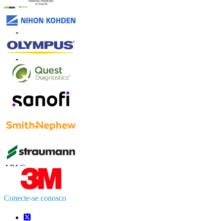
Contate-nos
US
+1 833 909 2966 ( chamada gratuita )
UK
+44 808 502 0280 (chamada gratuita )
APAC
+91 744 740 1245
sales@fortunebusinessinsights.com
Conecte-se conosco