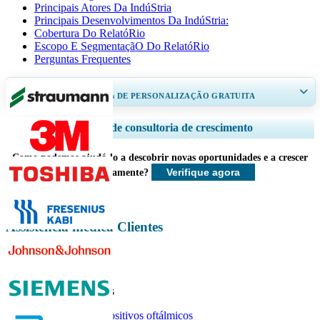
Principais Atores Da IndúStria
Principais Desenvolvimentos Da IndúStria:
Cobertura Do RelatóRio
Escopo E SegmentaçãO Do RelatóRio
Perguntas Frequentes
RECEBA DE 30 A 60
horas
DE PERSONALIZAÇÃO GRATUITA
Ampliar a cobertura regional e por país, Análise de segmentos, Perfis de
Serviços de consultoria de crescimento
empresas, Benchmarking competitivo, e insights sobre o usuário final.
Como podemos ajudá-lo a descobrir novas oportunidades e a crescer
Personalizar agora
Verifique agora
mais rapidamente?
Assistência médica Clientes
Relatórios relacionados
Mercado de dispositivos oftálmicos