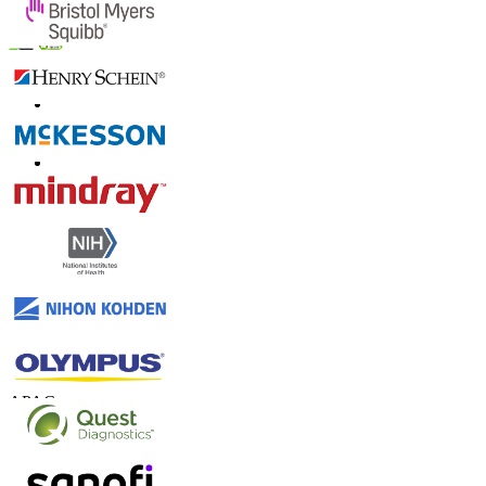
Confie on-line
Contate-nos
US
+1 833 909 2966 ( chamada gratuita )
UK
+44 808 502 0280 (chamada gratuita )
APAC
+91 744 740 1245
sales@fortunebusinessinsights.com
Conecte-se conosco