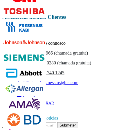
Assistência médica Clientes
Entre em contacto connosco
US
+1 833 909 2966 (chamada gratuita)
UK
+44 808 502 0280 (chamada gratuita)
(APAC) +91 744 740 1245
sales@fortunebusinessinsights.com
Chamado
E-mail
BAIXAR
AMOSTRA
Subscrever boletim de notícias
Submeter