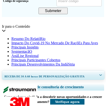
Código de segurança
Submeter
Ir para o Conteúdo
Resumo Do RelatóRio
Impacto Do Covid-19 No Mercado De RaçõEs Para Aves
Principais Insights
SegmentaçãO
AnáLise Regional
Principais Participantes Cobertos
Principais Desenvolvimentos Da IndúStria
RECEBA DE 30 A 60
horas
DE PERSONALIZAÇÃO GRATUITA
Ampliar a cobertura regional e por país, Análise de segmentos, Perfis de
Serviços de consultoria de crescimento
empresas, Benchmarking competitivo, e insights sobre o usuário final.
Como podemos ajudá-lo a descobrir novas oportunidades e a crescer
Personalizar agora
Verifique agora
mais rapidamente?