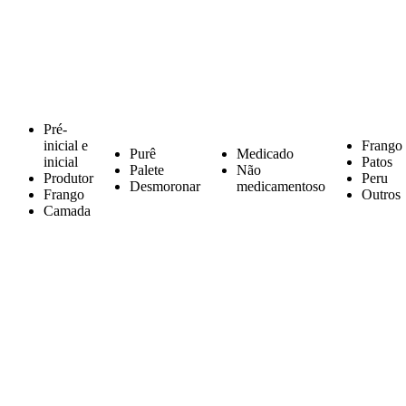
Pré-
inicial e
Frango
Purê
Medicado
inicial
Patos
Palete
Não
Produtor
Peru
Desmoronar
medicamentoso
Frango
Outros
Camada