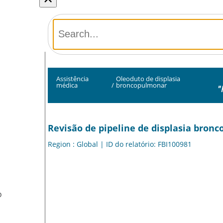
Assistência
Oleoduto de displasia
médica
/
broncopulmonar
"
Revisão de pipeline de displasia bron
Region : Global | ID do relatório: FBI100981
O