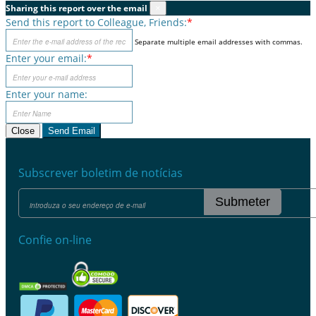
Sharing this report over the email
×
Send this report to Colleague, Friends:
*
Separate multiple email addresses with commas.
Enter your email:
*
Enter your name:
Close
Send Email
Subscrever boletim de notícias
Submeter
Confie on-line