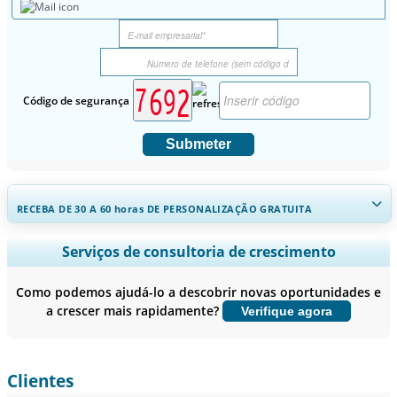
Código de segurança
Submeter
RECEBA DE 30 A 60
horas
DE PERSONALIZAÇÃO GRATUITA
Ampliar a cobertura regional e por país, Análise de segmentos,
Serviços de consultoria de crescimento
Perfis de empresas, Benchmarking competitivo, e insights sobre o
usuário final.
Como podemos ajudá-lo a descobrir novas oportunidades e
a crescer mais rapidamente?
Verifique agora
Personalizar agora
Clientes