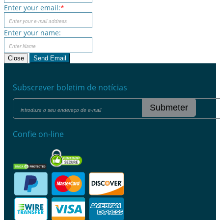
Enter your email:
*
Enter your name:
Close
Send Email
Subscrever boletim de notícias
Submeter
Confie on-line