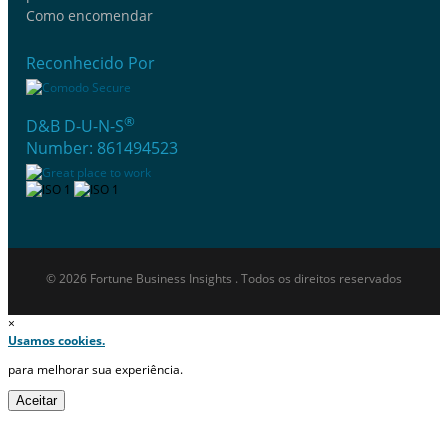
Como encomendar
Reconhecido Por
®
D&B D-U-N-S
Number: 861494523
© 2026 Fortune Business Insights . Todos os direitos reservados
×
Usamos cookies.
para melhorar sua experiência.
Aceitar