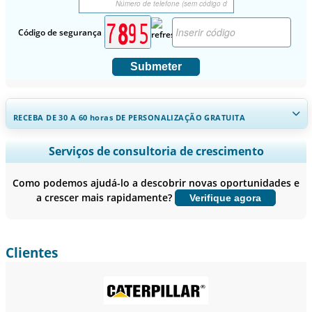
Código de segurança
Submeter
RECEBA DE 30 A 60
horas
DE PERSONALIZAÇÃO GRATUITA
Ampliar a cobertura regional e por país, Análise de segmentos,
Serviços de consultoria de crescimento
Perfis de empresas, Benchmarking competitivo, e insights sobre o
usuário final.
Como podemos ajudá-lo a descobrir novas oportunidades e
a crescer mais rapidamente?
Verifique agora
Personalizar agora
Clientes