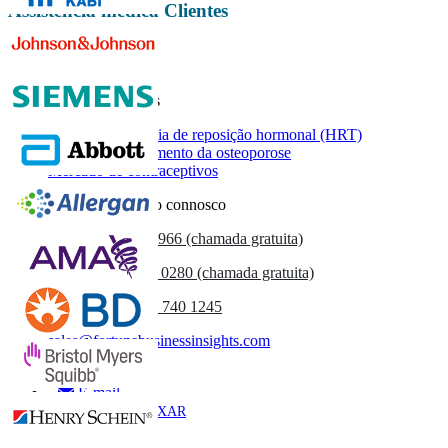
Assistência médica Clientes
Relatórios relacionados
Mercado de terapia de reposição hormonal (HRT)
Mercado de tratamento da osteoporose
Mercado de contraceptivos
Entre em contacto connosco
US
+1 833 909 2966 (chamada gratuita)
UK
+44 808 502 0280 (chamada gratuita)
(APAC) +91 744 740 1245
sales@fortunebusinessinsights.com
Chamado
E-mail
BAIXAR
AMOSTRA