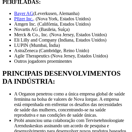
PERFILADAS:
Bayer AG
(Leverkusen, Alemanha)
Pfizer Inc.
. (Nova York, Estados Unidos)
Amgen Inc. (Califórnia, Estados Unidos)
Novartis AG (Basileia, Suíça)
Merck & Co., Inc. (Nova Jersey, Estados Unidos)
Eli Lilly and Company (Indiana, Estados Unidos)
LUPIN (Mumbai, Índia)
AstraZeneca (Cambridge, Reino Unido)
Agile Therapeutics (Nova Jersey, Estados Unidos)
Outros jogadores proeminentes
PRINCIPAIS DESENVOLVIMENTOS
DA INDÚSTRIA:
A Organon penetrou como a única empresa global de saúde
feminina na bolsa de valores de Nova Iorque. A empresa
está empenhada em enfrentar os desafios das necessidades
de saúde das mulheres, concentrando-se na saúde
reprodutiva e nas condições de saúde únicas.
Probi anunciou uma colaboração com Tervisetehnoloogiate
Arenduskeskus assinando um acordo de pesquisa e
desenvolvimento para desenvolver novos produtos baseados