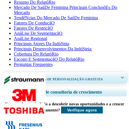
Resumo Do RelatóRio
Mercado De SaúDe Feminina Principais ConclusõEs Do
Mercado
TendêNcias Do Mercado De SaúDe Feminina
Fatores De ConduçãO
Fatores De RestriçãO
AnáLise De SegmentaçãO
AnáLise Regional
Principais Atores Da IndúStria
Principais Desenvolvimentos Da IndúStria:
Cobertura Do RelatóRio
Escopo E SegmentaçãO Do RelatóRio
Perguntas Frequentes
RECEBA DE 30 A 60
horas
DE PERSONALIZAÇÃO GRATUITA
Ampliar a cobertura regional e por país, Análise de segmentos, Perfis de
Serviços de consultoria de crescimento
empresas, Benchmarking competitivo, e insights sobre o usuário final.
Como podemos ajudá-lo a descobrir novas oportunidades e a crescer
Personalizar agora
Verifique agora
mais rapidamente?