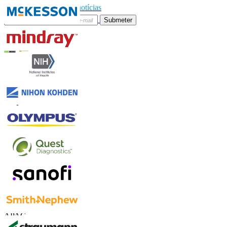
Subscrever boletim de notícias
Submeter
Confie on-line
Contate-nos
US
+1 833 909 2966 ( chamada gratuita )
UK
+44 808 502 0280 (chamada gratuita )
APAC
+91 744 740 1245