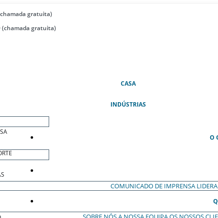
(chamada gratuita)
 (chamada gratuita)
(ATUAL)
CASA
INDÚSTRIAS
ESA
O 
ORTE
AS
COMUNICADO DE IMPRENSA
LIDER
Q
SOBRE NÓS
A NOSSA EQUIPA
OS NOSSOS CLI
O