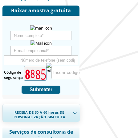
Baixar amostra gratuita
Código de
segurança
Submeter
RECEBA DE 30 A 60
horas
DE
PERSONALIZAÇÃO GRATUITA
Ampliar a cobertura regional e por
Serviços de consultoria de
país, Análise de segmentos, Perfis de