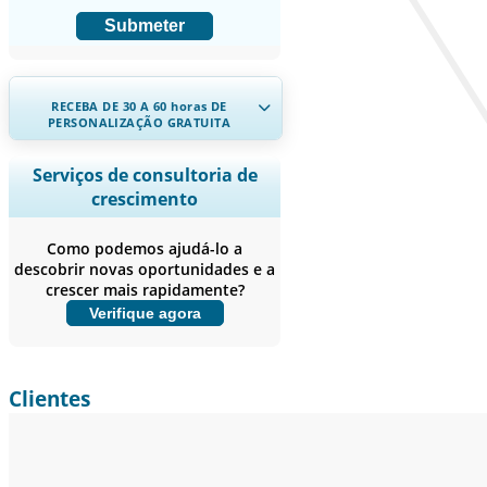
Submeter
RECEBA DE 30 A 60
horas
DE
PERSONALIZAÇÃO GRATUITA
Ampliar a cobertura regional e por
Serviços de consultoria de
país, Análise de segmentos, Perfis de
crescimento
empresas, Benchmarking
competitivo, e insights sobre o
Como podemos ajudá-lo a
usuário final.
descobrir novas oportunidades e a
crescer mais rapidamente?
Personalizar agora
Verifique agora
Clientes