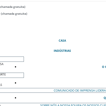
(chamada gratuita)
 (chamada gratuita)
(ATUAL)
CASA
INDÚSTRIAS
ESA
O 
ORTE
AS
COMUNICADO DE IMPRENSA
LIDER
Q
SOBRE NÓS
A NOSSA EQUIPA
OS NOSSOS CLI
O