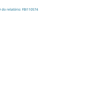
D do relatório: FBI110574