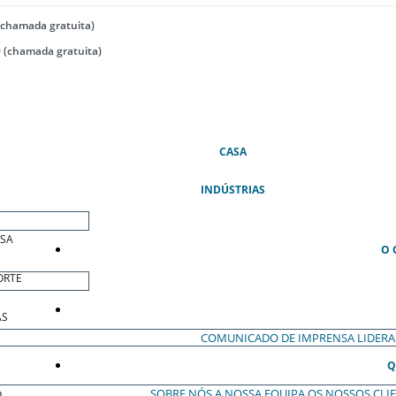
(chamada gratuita)
 (chamada gratuita)
(ATUAL)
CASA
INDÚSTRIAS
ESA
O 
ORTE
AS
COMUNICADO DE IMPRENSA
LIDER
Q
SOBRE NÓS
A NOSSA EQUIPA
OS NOSSOS CLI
O