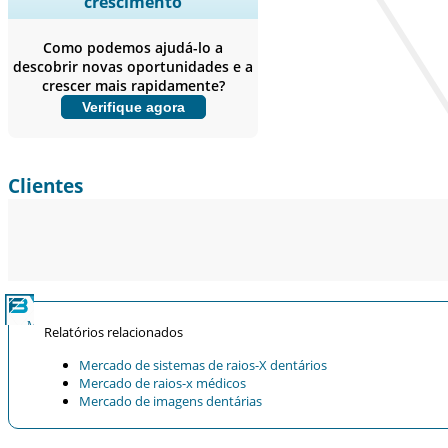
crescimento
empresas, Benchmarking
competitivo, e insights sobre o
Como podemos ajudá-lo a
usuário final.
descobrir novas oportunidades e a
crescer mais rapidamente?
Personalizar agora
Verifique agora
Clientes
Relatórios relacionados
Mercado de sistemas de raios-X dentários
Mercado de raios-x médicos
Mercado de imagens dentárias