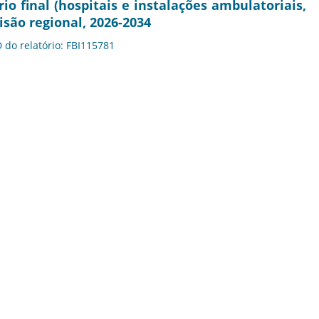
io final (hospitais e instalações ambulatoriais,
visão regional, 2026-2034
D do relatório: FBI115781