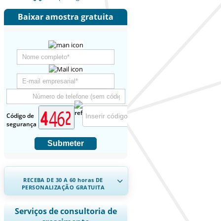
Baixar amostra gratuita
Código de
segurança
Submeter
RECEBA DE 30 A 60
horas
DE
PERSONALIZAÇÃO GRATUITA
Ampliar a cobertura regional e por
Serviços de consultoria de
país, Análise de segmentos, Perfis de