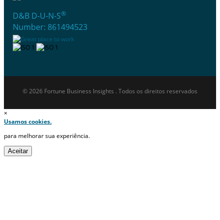
®
D&B D-U-N-S
Number: 861494523
© 2026 Fortune Business Insights . Todos os direitos reservados
×
Usamos cookies.
para melhorar sua experiência.
Aceitar