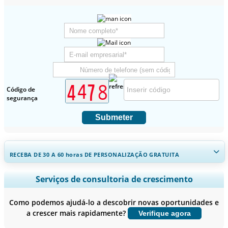
Código de
segurança
Submeter
RECEBA DE 30 A 60
horas
DE PERSONALIZAÇÃO GRATUITA
Ampliar a cobertura regional e por país, Análise de segmentos,
Serviços de consultoria de crescimento
Perfis de empresas, Benchmarking competitivo, e insights sobre o
usuário final.
Como podemos ajudá-lo a descobrir novas oportunidades e
a crescer mais rapidamente?
Verifique agora
Personalizar agora