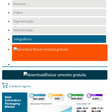
Resumo
Índice
Segmentação
Metodologia
Infográficos
Baixar amostra gratuita
Baixar amostra gratuita
Comprar agora