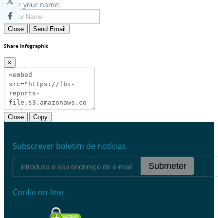
Enter your name:
Close
Send Email
Share Infographic
×
Close
Copy
Subscrever boletim de notícias
Submeter
Confie on-line