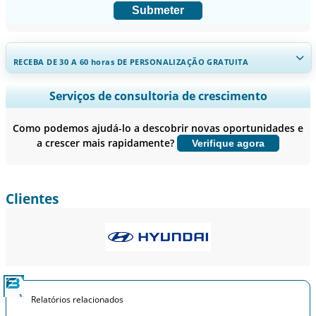
Submeter
RECEBA DE 30 A 60
horas
DE PERSONALIZAÇÃO GRATUITA
Ampliar a cobertura regional e por país, Análise de segmentos,
Serviços de consultoria de crescimento
Perfis de empresas, Benchmarking competitivo, e insights sobre o
usuário final.
Como podemos ajudá-lo a descobrir novas oportunidades e
a crescer mais rapidamente?
Verifique agora
Personalizar agora
Clientes
Relatórios relacionados