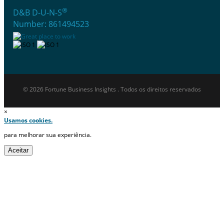
®
D&B D-U-N-S
Number: 861494523
© 2026 Fortune Business Insights . Todos os direitos reservados
×
Usamos cookies.
para melhorar sua experiência.
Aceitar