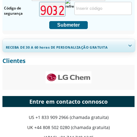
Código de
segurança
Submeter
RECEBA DE 30 A 60
horas
DE PERSONALIZAÇÃO GRATUITA
Clientes
Ampliar a cobertura regional e por país, Análise de segmentos,
Perfis de empresas, Benchmarking competitivo, e insights sobre o
usuário final.
Personalizar agora
Entre em contacto connosco
US
+1 833 909 2966 (chamada gratuita)
UK
+44 808 502 0280 (chamada gratuita)