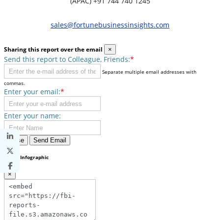
(APAC) +91 744 740 1245
sales@fortunebusinessinsights.com
Sharing this report over the email
×
Send this report to Colleague, Friends:
*
Separate multiple email addresses with
commas.
Enter your email:
*
Enter your name:
Close
Send Email
Share Infographic
×