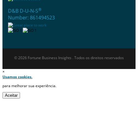
®
D&B D-U-N-S
Number: 861494523
© 2026 Fortune Business Insights . Todos os direitos reservados
×
Usamos cookies.
para melhorar sua experiência.
Aceitar