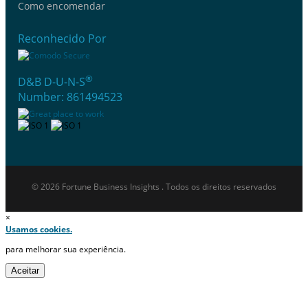
Como encomendar
Reconhecido Por
®
D&B D-U-N-S
Number: 861494523
© 2026 Fortune Business Insights . Todos os direitos reservados
×
Usamos cookies.
para melhorar sua experiência.
Aceitar