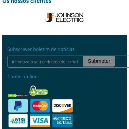
Os nossos clientes
Subscrever boletim de notícias
Submeter
Confie on-line