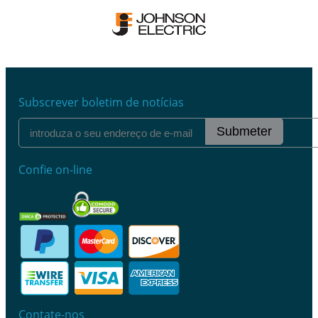
Subscrever boletim de notícias
Submeter
Confie on-line
Contate-nos