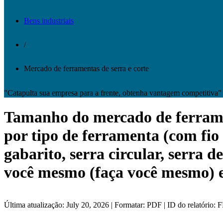
Bens industriais
/
Mercado de ferramentas de serra e corte
"Catapulta sua empresa para a frente, obtenha vantagem competitiva"
Tamanho do mercado de ferrament
por tipo de ferramenta (com fio e
gabarito, serra circular, serra d
você mesmo (faça você mesmo) e 
Última atualização: July 20, 2026 | Formatar: PDF | ID do relatório: