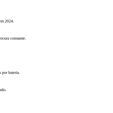
 em 2024.
cura constante.
 por bateria.
ado.