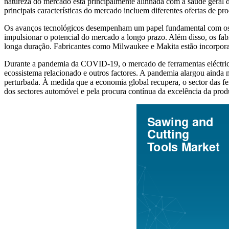
natureza do mercado está principalmente alinhada com a saúde geral 
principais características do mercado incluem diferentes ofertas de produ
Os avanços tecnológicos desempenham um papel fundamental com os av
impulsionar o potencial do mercado a longo prazo. Além disso, os fa
longa duração. Fabricantes como Milwaukee e Makita estão incorporan
Durante a pandemia da COVID-19, o mercado de ferramentas eléctricas
ecossistema relacionado e outros factores. A pandemia alargou ainda m
perturbada. À medida que a economia global recupera, o sector das fe
dos sectores automóvel e pela procura contínua da excelência da prod