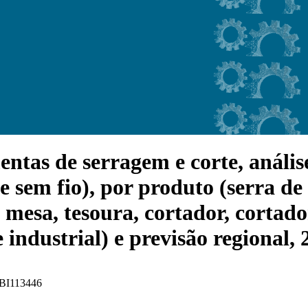
as de serragem e corte, análise 
 sem fio), por produto (serra de c
e mesa, tesoura, cortador, cortado
industrial) e previsão regional,
 FBI113446