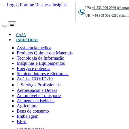
US:
+1 833-909-2966 (chamad
UK:
+44 808-502-0280 (chama
(ATUAL)
CASA
INDÚSTRIAS
Assistência médica
Produtos Químicos e Materiais
Tecnologia da Informação
Máquinas e Equipamentos
Energia e potência
Semicondutores e Eletrónica
Análise COVID-19
Serviços Profissionais
Aeroespacial e Defesa
Automóvel e Transporte
Alimentos e Bebidas
Agricultura
Bens de consumo
Embalagem
BFSI