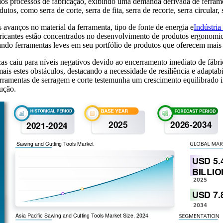
dos processos de fabricação, exibindo uma demanda derivada de ferrame
tos, como serra de corte, serra de fita, serra de recorte, serra circular, 
anços no material da ferramenta, tipo de fonte de energia e
Indústria
bricantes estão concentrados no desenvolvimento de produtos ergonomic
do ferramentas leves em seu portfólio de produtos que oferecem mais t
 caiu para níveis negativos devido ao encerramento imediato de fábrica
ais estes obstáculos, destacando a necessidade de resiliência e adapta
rramentas de serragem e corte testemunha um crescimento equilibrado im
ução.