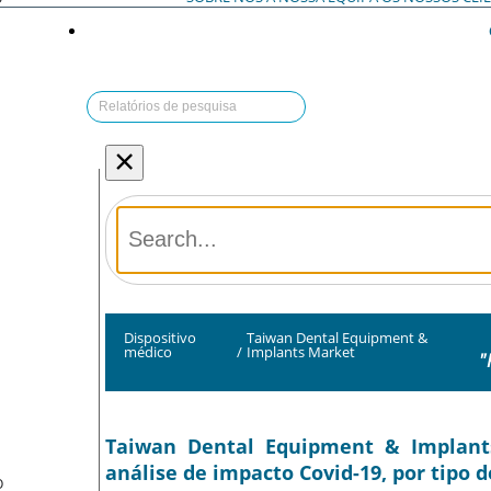
×
Dispositivo
Taiwan Dental Equipment &
médico
/
Implants Market
"
Taiwan Dental Equipment & Implan
análise de impacto Covid-19, por tipo d
O