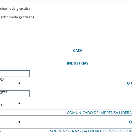
(chamada gratuita)
 (chamada gratuita)
(ATUAL)
CASA
INDÚSTRIAS
ESA
O 
ORTE
AS
COMUNICADO DE IMPRENSA
LIDER
Q
SOBRE NÓS
A NOSSA EQUIPA
OS NOSSOS CLI
O