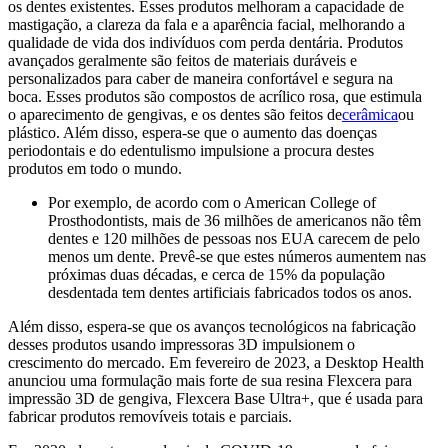
os dentes existentes. Esses produtos melhoram a capacidade de
mastigação, a clareza da fala e a aparência facial, melhorando a
qualidade de vida dos indivíduos com perda dentária. Produtos
avançados geralmente são feitos de materiais duráveis ​​e
personalizados para caber de maneira confortável e segura na
boca. Esses produtos são compostos de acrílico rosa, que estimula
o aparecimento de gengivas, e os dentes são feitos de
cerâmica
ou
plástico. Além disso, espera-se que o aumento das doenças
periodontais e do edentulismo impulsione a procura destes
produtos em todo o mundo.
Por exemplo, de acordo com o American College of
Prosthodontists, mais de 36 milhões de americanos não têm
dentes e 120 milhões de pessoas nos EUA carecem de pelo
menos um dente. Prevê-se que estes números aumentem nas
próximas duas décadas, e cerca de 15% da população
desdentada tem dentes artificiais fabricados todos os anos.
Além disso, espera-se que os avanços tecnológicos na fabricação
desses produtos usando impressoras 3D impulsionem o
crescimento do mercado. Em fevereiro de 2023, a Desktop Health
anunciou uma formulação mais forte de sua resina Flexcera para
impressão 3D de gengiva, Flexcera Base Ultra+, que é usada para
fabricar produtos removíveis totais e parciais.