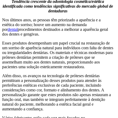
Tendência crescente da odontologia cosmética/estética
identificada como tendências significativas do mercado global de
dentaduras
Nos últimos anos, as pessoas têm priorizado a aparência e a
estética do sorriso; houve um aumento na demanda
por
dental
procedimentos destinados a melhorar a aparência geral
dos dentes e gengivas.
Esses produtos desempenham um papel crucial na restauração de
um sorriso de aparência natural para indivíduos com falta de dentes
ou irregularidades dentárias. Os materiais e técnicas modernas para
próteses dentárias permitem a criação de próteses que se
assemelham muito aos dentes naturais, proporcionando aos
pacientes uma solução esteticamente restauradora.
Além disso, os avanços na tecnologia de próteses dentárias
permitiram a personalização desses produtos para atender às
preferências estéticas exclusivas de cada paciente, incluindo
considerações como cor, formato e alinhamento dos dentes. A
personalização garante que estes produtos não apenas restauram a
função oral, mas também se integram perfeitamente à dentição
natural do paciente, melhorando a estética facial geral e
aumentando a confiança.
Vários fabricantes estão cada vez mais focados no