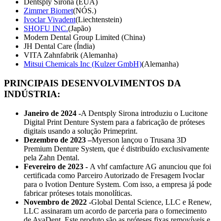
Dentsply Sirona (EUA)
Zimmer Biomet
(NÓS.)
Ivoclar Vivadent
(Liechtenstein)
SHOFU INC.
(Japão)
Modern Dental Group Limited (China)
JH Dental Care (Índia)
VITA Zahnfabrik (Alemanha)
Mitsui Chemicals Inc (Kulzer GmbH)
(Alemanha)
PRINCIPAIS DESENVOLVIMENTOS DA
INDÚSTRIA:
Janeiro de 2024 -
A Dentsply Sirona introduziu o Lucitone
Digital Print Denture System para a fabricação de próteses
digitais usando a solução Primeprint.
Dezembro de 2023 –
Myerson lançou o Trusana 3D
Premium Denture System, que é distribuído exclusivamente
pela Zahn Dental.
Fevereiro de 2023 -
A vhf camfacture AG anunciou que foi
certificada como Parceiro Autorizado de Fresagem Ivoclar
para o Ivotion Denture System. Com isso, a empresa já pode
fabricar próteses totais monolíticas.
Novembro de 2022 -
Global Dental Science, LLC e Renew,
LLC assinaram um acordo de parceria para o fornecimento
de AvaDent. Este produto são as próteses fixas removíveis e