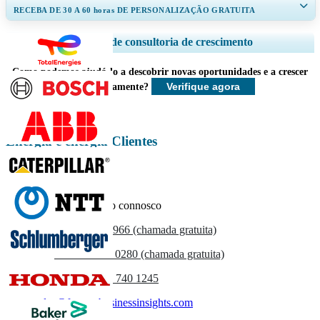
RECEBA DE 30 A 60
horas
DE PERSONALIZAÇÃO GRATUITA
Ampliar a cobertura regional e por país, Análise de segmentos, Perfis de
Serviços de consultoria de crescimento
empresas, Benchmarking competitivo, e insights sobre o usuário final.
Como podemos ajudá-lo a descobrir novas oportunidades e a crescer
Personalizar agora
Verifique agora
mais rapidamente?
Energia e energia Clientes
Entre em contacto connosco
US
+1 833 909 2966 (chamada gratuita)
UK
+44 808 502 0280 (chamada gratuita)
(APAC) +91 744 740 1245
sales@fortunebusinessinsights.com