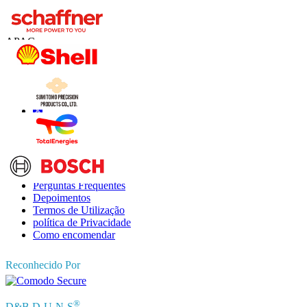
US
+1 833 909 2966 ( chamada gratuita )
UK
+44 808 502 0280 (chamada gratuita )
APAC
+91 744 740 1245
sales@fortunebusinessinsights.com
Conecte-se conosco
Informações
Perguntas Frequentes
Depoimentos
Termos de Utilização
política de Privacidade
Como encomendar
Reconhecido Por
®