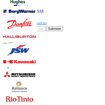
Chamado
E-mail
BAIXAR
AMOSTRA
Subscrever boletim de notícias
Submeter
Confie on-line
Contate-nos