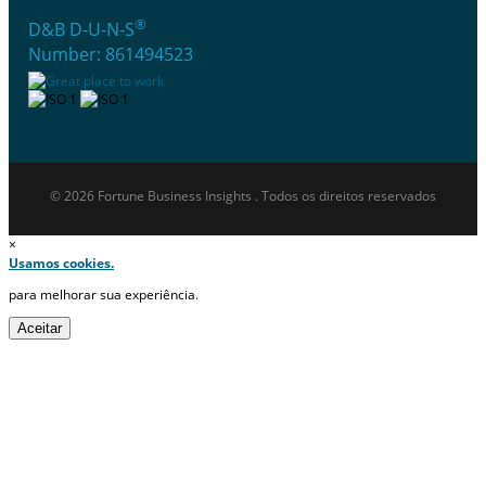
®
D&B D-U-N-S
Number: 861494523
© 2026 Fortune Business Insights . Todos os direitos reservados
×
Usamos cookies.
para melhorar sua experiência.
Aceitar