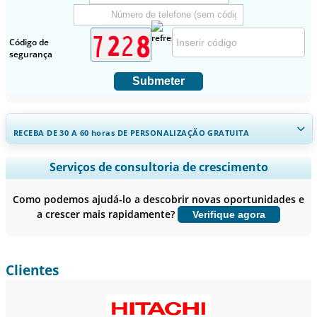
Código de
segurança
Submeter
RECEBA DE 30 A 60
horas
DE PERSONALIZAÇÃO GRATUITA
Ampliar a cobertura regional e por país, Análise de segmentos,
Serviços de consultoria de crescimento
Perfis de empresas, Benchmarking competitivo, e insights sobre o
usuário final.
Como podemos ajudá-lo a descobrir novas oportunidades e
a crescer mais rapidamente?
Verifique agora
Personalizar agora
Clientes