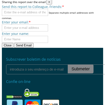
Sharing this report over the email
×
Send this report to Colleague, Friends:
*
Separate multiple email addresses with
commas.
Enter your email:
*
Enter your name:
Close
Send Email
Subscrever boletim de notícias
Submeter
Confie on-line