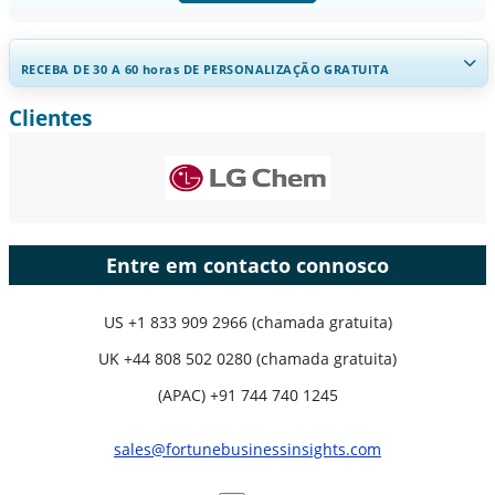
RECEBA DE 30 A 60
horas
DE PERSONALIZAÇÃO GRATUITA
Clientes
Ampliar a cobertura regional e por país, Análise de segmentos,
Perfis de empresas, Benchmarking competitivo, e insights sobre o
usuário final.
Personalizar agora
Entre em contacto connosco
US
+1 833 909 2966 (chamada gratuita)
UK
+44 808 502 0280 (chamada gratuita)
(APAC) +91 744 740 1245
sales@fortunebusinessinsights.com