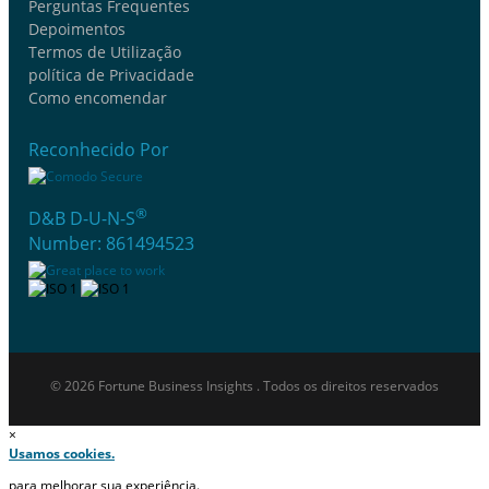
Perguntas Frequentes
Depoimentos
Termos de Utilização
política de Privacidade
Como encomendar
Reconhecido Por
®
D&B D-U-N-S
Number: 861494523
© 2026 Fortune Business Insights . Todos os direitos reservados
×
Usamos cookies.
para melhorar sua experiência.