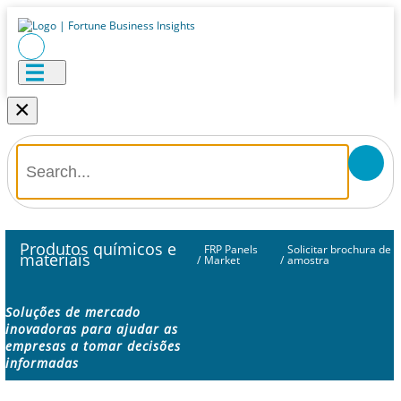
×
Produtos químicos e
FRP Panels
Solicitar brochura de
materiais
/
Market
/
amostra
Soluções de mercado
inovadoras para ajudar as
empresas a tomar decisões
informadas