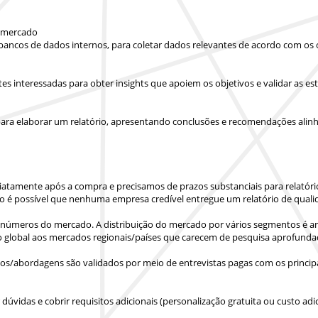
e mercado
 bancos de dados internos, para coletar dados relevantes de acordo com os 
artes interessadas para obter insights que apoiem os objetivos e validar as
ara elaborar um relatório, apresentando conclusões e recomendações alinha
iatamente após a compra
e precisamos de prazos substanciais para relatór
o é possível que nenhuma empresa credível entregue um relatório de quali
números do mercado. A distribuição do mercado por vários segmentos é ana
o global aos mercados regionais/países
que carecem de pesquisa aprofunda
s/abordagens são validados por meio de entrevistas pagas com os principa
vidas e cobrir requisitos adicionais (personalização gratuita ou custo adic