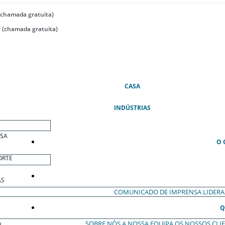
(chamada gratuita)
 (chamada gratuita)
(ATUAL)
CASA
INDÚSTRIAS
ESA
O 
ORTE
AS
COMUNICADO DE IMPRENSA
LIDER
Q
SOBRE NÓS
A NOSSA EQUIPA
OS NOSSOS CLI
O