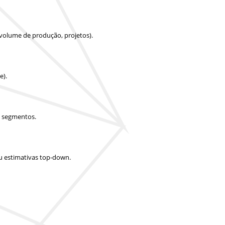
 volume de produção, projetos).
e).
e segmentos.
u estimativas top-down.