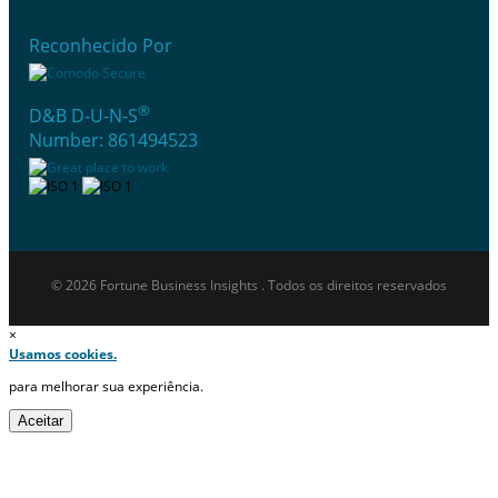
Reconhecido Por
®
D&B D-U-N-S
Number: 861494523
© 2026 Fortune Business Insights . Todos os direitos reservados
×
Usamos cookies.
para melhorar sua experiência.
Aceitar