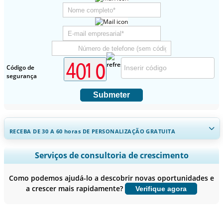
Código de
segurança
Submeter
RECEBA DE 30 A 60
horas
DE PERSONALIZAÇÃO GRATUITA
Ampliar a cobertura regional e por país, Análise de segmentos,
Serviços de consultoria de crescimento
Perfis de empresas, Benchmarking competitivo, e insights sobre o
usuário final.
Como podemos ajudá-lo a descobrir novas oportunidades e
a crescer mais rapidamente?
Verifique agora
Personalizar agora