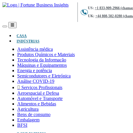
US:
+1 833-909-2966 (chamad
UK:
+44 808-502-0280 (chama
(ATUAL)
CASA
INDÚSTRIAS
Assistência médica
Produtos Químicos e Materiais
Tecnologia da Informação
Máquinas e Equipamentos
Energia e potência
Semicondutores e Eletrónica
Análise COVID-19
Serviços Profissionais
Aeroespacial e Defesa
Automóvel e Transporte
Alimentos e Bebidas
Agricultura
Bens de consumo
Embalagem
BFSI