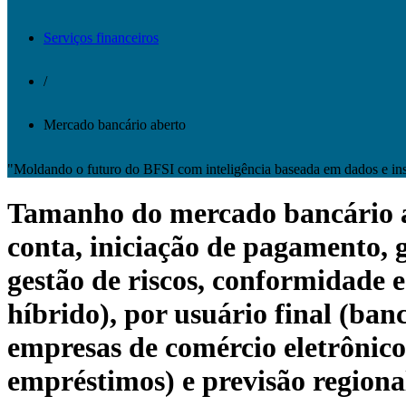
Serviços financeiros
/
Mercado bancário aberto
"Moldando o futuro do BFSI com inteligência baseada em dados e insi
Tamanho do mercado bancário abe
conta, iniciação de pagamento, 
gestão de riscos, conformidade e
híbrido), por usuário final (banc
empresas de comércio eletrônico
empréstimos) e previsão regiona