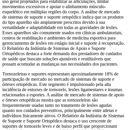
uso geral projetados para estabilizar as articulações, limitar
movimentos excessivos e apoiar o alinhamento músculo-
esquelético em múltiplas regiões do corpo. A análise de mercado
de sistemas de suporte e suporte ortopédico indica que os produtos
do tipo aparelho são amplamente prescritos devido à sua
versatilidade e adaptabilidade em todas as gravidades de lesões.
Esses aparelhos são comumente usados ​​em clínicas ambulatoriais,
centros de reabilitação e ambientes de medicina esportiva para
gerenciamento de lesões em estágio inicial e suporte à recuperação.
O Relatório da Indústria de Sistemas de Apoio e Suporte
Ortopédicos destaca a forte demanda dos prestadores de cuidados
de saúde que buscam soluções ajustáveis ​​e reutilizáveis ​​que
possam acomodar as mudanças nas necessidades dos pacientes.
Tornozeleiras e suportes representam aproximadamente 18% de
participação de mercado no mercado de sistemas de suporte e
órteses ortopédicas. Este segmento é impulsionado pela alta
incidência de entorses de tornozelo, lesões ligamentares e traumas
relacionados a esportes. A análise de mercado de sistemas de apoio
e órteses ortopédicas mostra que as tornozeleiras são
frequentemente usadas tanto no tratamento de lesões agudas
quanto nos cuidados preventivos, principalmente entre atletas e
indivíduos fisicamente ativos. O Relatório da Indústria de Sistemas
de Suporte e Suporte Ortopédico destaca o uso crescente de
suportes de tornozelo leves e de baixo perfil que proporcionam