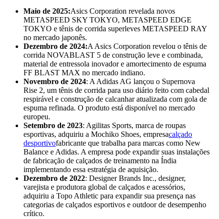
Maio de 2025:
Asics Corporation revelada
novos
METASPEED SKY TOKYO, METASPEED EDGE
TOKYO e tênis de corrida superleves METASPEED RAY
no mercado japonês.
Dezembro de 2024:
A Asics Corporation revelou o tênis de
corrida NOVABLAST 5 de construção leve e combinada,
material de entressola inovador e amortecimento de espuma
FF BLAST MAX no mercado indiano.
Novembro de 2024
: A Adidas AG lançou o Supernova
Rise 2, um tênis de corrida para uso diário feito com cabedal
respirável e construção de calcanhar atualizada com gola de
espuma refinada. O produto está disponível no mercado
europeu.
Setembro de 2023
: Agilitas Sports, marca de roupas
esportivas, adquiriu a Mochiko Shoes, empresa
calçado
desportivo
fabricante que trabalha para marcas como New
Balance e Adidas. A empresa pode expandir suas instalações
de fabricação de calçados de treinamento na Índia
implementando essa estratégia de aquisição.
Dezembro de 2022
: Designer Brands Inc., designer,
varejista e produtora global de calçados e acessórios,
adquiriu a Topo Athletic para expandir sua presença nas
categorias de calçados esportivos e outdoor de desempenho
crítico.