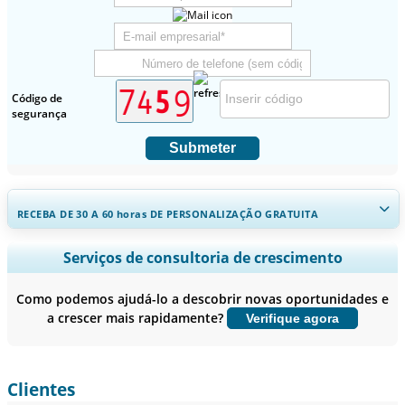
Código de
segurança
Submeter
RECEBA DE 30 A 60
horas
DE PERSONALIZAÇÃO GRATUITA
Ampliar a cobertura regional e por país, Análise de segmentos,
Serviços de consultoria de crescimento
Perfis de empresas, Benchmarking competitivo, e insights sobre o
usuário final.
Como podemos ajudá-lo a descobrir novas oportunidades e
a crescer mais rapidamente?
Verifique agora
Personalizar agora
Clientes