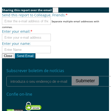
Sharing this report over the email
×
Send this report to Colleague, Friends:
*
Separate multiple email addresses with
commas.
Enter your email:
*
Enter your name:
Close
Send Email
Subscrever boletim de notícias
Submeter
Confie on-line