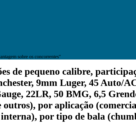
vantagem sobre os concorrentes"
de pequeno calibre, participaçã
inchester, 9mm Luger, 45 Auto/
ge, 22LR, 50 BMG, 6,5 Grendel, 
outros), por aplicação (comercial
interna), por tipo de bala (chumb