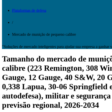
Plataformas de defesa
/
Mercado de munição de pequeno calibre
"Soluções de mercado inteligentes para ajudar sua empresa a ganhar 
Tamanho do mercado de munições 
calibre (223 Remington, 308 W
Gauge, 12 Gauge, 40 S&W, 20 Gau
0,338 Lapua, 30-06 Springfield e 
autodefesa), militar e segurança 
previsão regional, 2026-2034