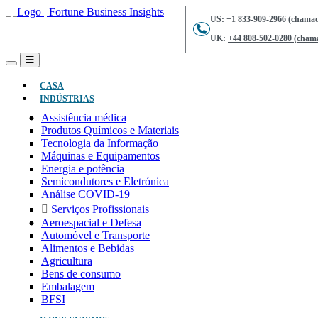
US:
+1 833-909-2966 (chamad
UK:
+44 808-502-0280 (chama
(ATUAL)
CASA
INDÚSTRIAS
Assistência médica
Produtos Químicos e Materiais
Tecnologia da Informação
Máquinas e Equipamentos
Energia e potência
Semicondutores e Eletrónica
Análise COVID-19
Serviços Profissionais
Aeroespacial e Defesa
Automóvel e Transporte
Alimentos e Bebidas
Agricultura
Bens de consumo
Embalagem
BFSI