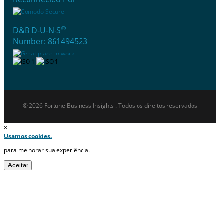
®
D&B D-U-N-S
Number: 861494523
© 2026 Fortune Business Insights . Todos os direitos reservados
×
Usamos cookies.
para melhorar sua experiência.
Aceitar