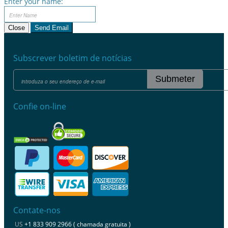
Enter your name:
Close
Send Email
Subscrever boletim de notícias
Submeter
Confie on-line
Contate-nos
US
+1 833 909 2966 ( chamada gratuita )