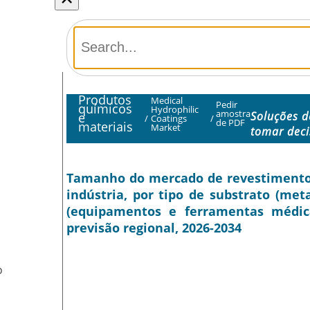
Produtos
Medical
Pedir
químicos
Hydrophilic
amostra
Soluções d
e
/
Coatings
/
de PDF
materiais
Market
tomar dec
Tamanho do mercado de revestimentos 
indústria, por tipo de substrato (meta
(equipamentos e ferramentas médicas
previsão regional, 2026-2034
O