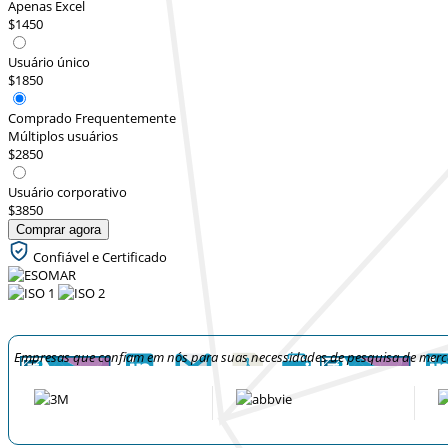
Apenas Excel
$1450
Usuário único
$1850
Comprado Frequentemente
Múltiplos usuários
$2850
Usuário corporativo
$3850
Comprar agora
Confiável e Certificado
Empresas que confiam em nós para suas necessidades de pesquisa de mer