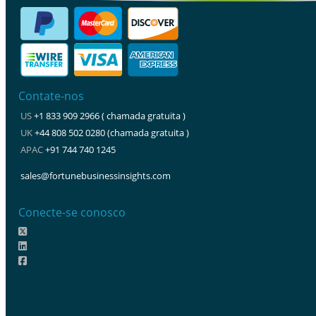
Contate-nos
US
+1 833 909 2966 ( chamada gratuita )
UK
+44 808 502 0280 (chamada gratuita )
APAC
+91 744 740 1245
sales@fortunebusinessinsights.com
Conecte-se conosco