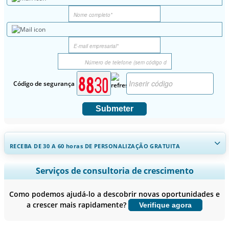
Código de segurança
Submeter
RECEBA DE 30 A 60
horas
DE PERSONALIZAÇÃO GRATUITA
Ampliar a cobertura regional e por país, Análise de segmentos,
Serviços de consultoria de crescimento
Perfis de empresas, Benchmarking competitivo, e insights sobre o
usuário final.
Como podemos ajudá-lo a descobrir novas oportunidades e
a crescer mais rapidamente?
Verifique agora
Personalizar agora