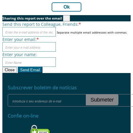
Ok
Sharing this report over the email
×
Send this report to Colleague, Friends:
*
Separate multiple email addresses with commas.
Enter your email:
*
Enter your name:
Close
Send Email
Subscrever boletim de notícias
Submeter
Confie on-line