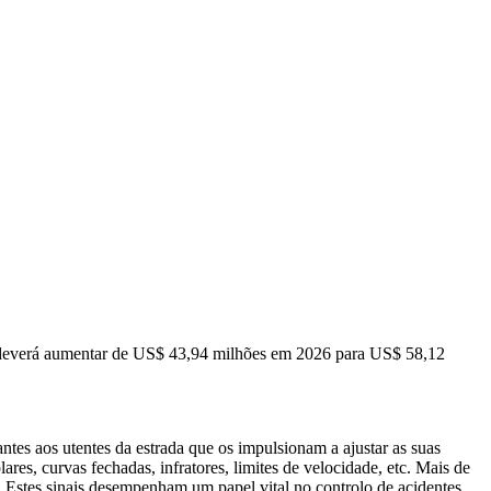
 deverá aumentar de US$ 43,94 milhões em 2026 para US$ 58,12
antes aos utentes da estrada que os impulsionam a ajustar as suas
es, curvas fechadas, infratores, limites de velocidade, etc. Mais de
 Estes sinais desempenham um papel vital no controlo de acidentes