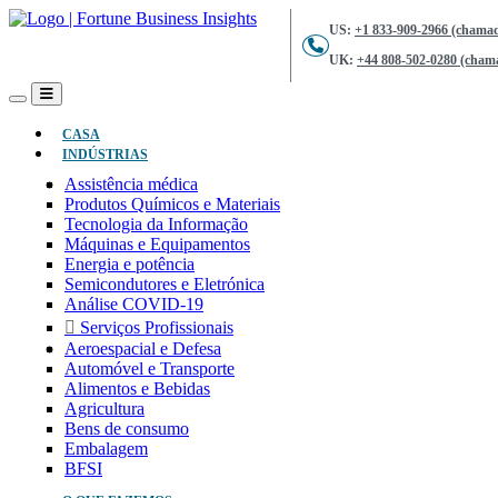
US:
+1 833-909-2966 (chamad
UK:
+44 808-502-0280 (chama
(ATUAL)
CASA
INDÚSTRIAS
Assistência médica
Produtos Químicos e Materiais
Tecnologia da Informação
Máquinas e Equipamentos
Energia e potência
Semicondutores e Eletrónica
Análise COVID-19
Serviços Profissionais
Aeroespacial e Defesa
Automóvel e Transporte
Alimentos e Bebidas
Agricultura
Bens de consumo
Embalagem
BFSI