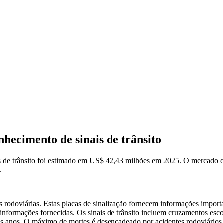
hecimento de sinais de trânsito
is de trânsito foi estimado em US$ 42,43 milhões em 2025. O mercado
.
ras rodoviárias. Estas placas de sinalização fornecem informações import
formações fornecidas. Os sinais de trânsito incluem cruzamentos escolar
s anos. O máximo de mortes é desencadeado por acidentes rodoviários.