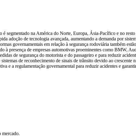
go é segmentado na América do Norte, Europa, Ásia-Pacífico e no rest
rápida adoção de tecnologia avançada, aumentando a demanda por sistema
normas governamentais em relação à segurança rodoviária também estão
vido à presença de empresas automotivas proeminentes como BMW, Aud
idas de segurança do motorista e do passageiro e para reduzir acidente
sistemas de reconhecimento de sinais de trânsito devido ao crescente
otiva e a regulamentação governamental para reduzir acidentes e garant
o mercado.