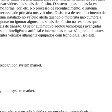
ar vídeos dos sinais de trânsito. O sistema possui duas fases:
como forma, cor, etc. No processo de reconhecimento, o sistema
 necessidade primária nos veículos. O sistema de reconhecimento de
stema instalado no veículo alerta quando o motorista não cumpre a
orar ou ignorar alguns dos sinais de trânsito nas estradas que
ais de trânsito. O setor automotivo adotou tecnologias avançadas
de inteligência artificial e internet das coisas são predominantes
entes veículos altamente equipados com tecnologia. Isso está
 recognition system market.
ognition system market.
 de veículo, o mercado é ainda segmentado em automóveis de