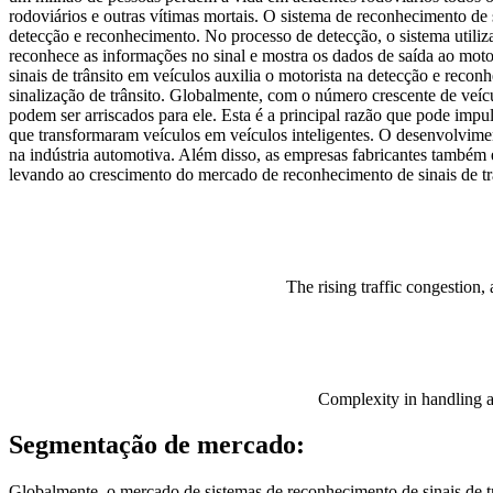
rodoviários e outras vítimas mortais. O sistema de reconhecimento de 
detecção e reconhecimento. No processo de detecção, o sistema utiliza
reconhece as informações no sinal e mostra os dados de saída ao moto
sinais de trânsito em veículos auxilia o motorista na detecção e recon
sinalização de trânsito. Globalmente, com o número crescente de veícu
podem ser arriscados para ele. Esta é a principal razão que pode imp
que transformaram veículos em veículos inteligentes. O desenvolviment
na indústria automotiva. Além disso, as empresas fabricantes também e
levando ao crescimento do mercado de reconhecimento de sinais de tr
The rising traffic congestion,
Complexity in handling an
Segmentação de mercado:
Globalmente, o mercado de sistemas de reconhecimento de sinais de t