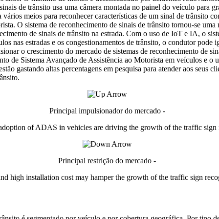
sinais de trânsito usa uma câmera montada no painel do veículo para grav
 vários meios para reconhecer características de um sinal de trânsito 
rista. O sistema de reconhecimento de sinais de trânsito tornou-se uma
hecimento de sinais de trânsito na estrada. Com o uso de IoT e IA, o si
los nas estradas e os congestionamentos de trânsito, o condutor pode ign
ulsionar o crescimento do mercado de sistemas de reconhecimento de sin
o de Sistema Avançado de Assistência ao Motorista em veículos e o uso 
stão gastando altas percentagens em pesquisa para atender aos seus cli
ânsito.
Principal impulsionador do mercado -
 adoption of ADAS in vehicles are driving the growth of the traffic sign
Principal restrição do mercado -
d high installation cost may hamper the growth of the traffic sign rec
rânsito é segmentado por veículo e por cobertura geográfica. Por tipo