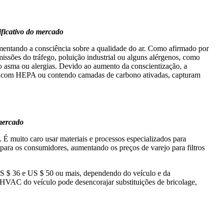
ificativo do mercado
mentando a consciência sobre a qualidade do ar. Como afirmado por
missões do tráfego, poluição industrial ou alguns alérgenos, como
o asma ou alergias. Devido ao aumento da conscientização, a
ados com HEPA ou contendo camadas de carbono ativadas, capturam
 mercado
a. É muito caro usar materiais e processos especializados para
para os consumidores, aumentando os preços de varejo para filtros
e US $ 36 e US $ 50 ou mais, dependendo do veículo e da
a HVAC do veículo pode desencorajar substituições de bricolage,