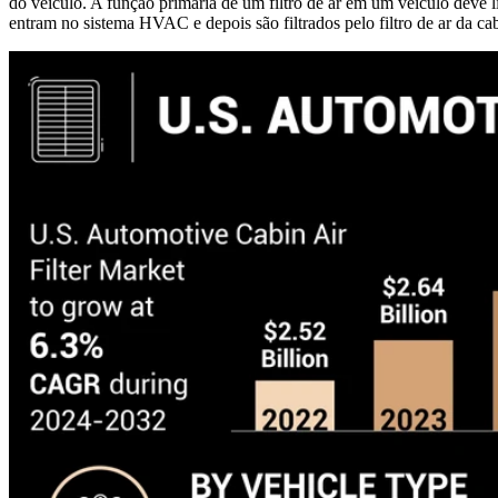
do veículo. A função primária de um filtro de ar em um veículo deve l
entram no sistema HVAC e depois são filtrados pelo filtro de ar da ca