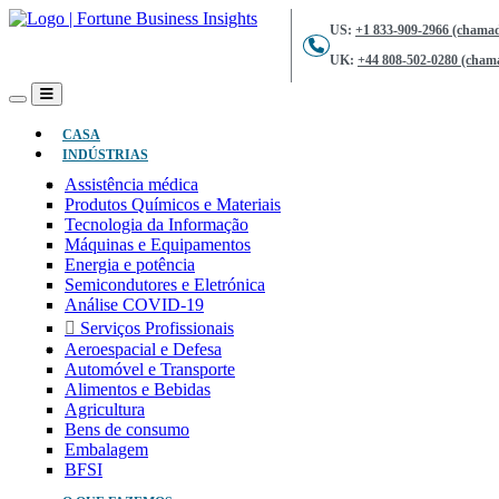
US:
+1 833-909-2966 (chamad
UK:
+44 808-502-0280 (chama
(ATUAL)
CASA
INDÚSTRIAS
Assistência médica
Produtos Químicos e Materiais
Tecnologia da Informação
Máquinas e Equipamentos
Energia e potência
Semicondutores e Eletrónica
Análise COVID-19
Serviços Profissionais
Aeroespacial e Defesa
Automóvel e Transporte
Alimentos e Bebidas
Agricultura
Bens de consumo
Embalagem
BFSI