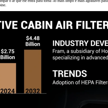
impar o ar que ele entra para torná -lo mais limpo e mais agradável par
bine.