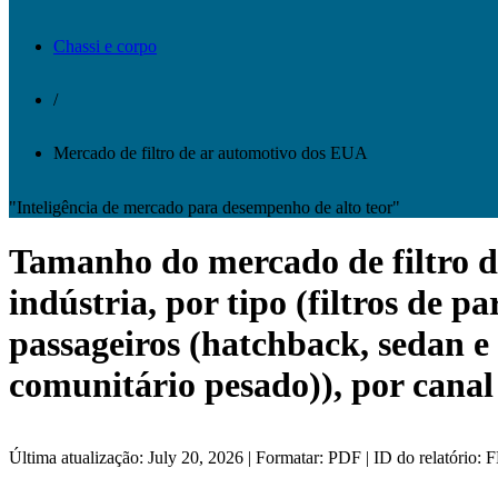
Chassi e corpo
/
Mercado de filtro de ar automotivo dos EUA
"Inteligência de mercado para desempenho de alto teor"
Tamanho do mercado de filtro d
indústria, por tipo (filtros de pa
passageiros (hatchback, sedan e 
comunitário pesado)), por canal
Última atualização: July 20, 2026 | Formatar: PDF | ID do relatório: