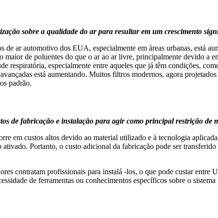
tização sobre a qualidade do ar para resultar em um crescimento sign
os de ar automotivo dos EUA, especialmente em áreas urbanas, está au
 maior de poluentes do que o ar ao ar livre, principalmente devido a e
de respiratória, especialmente entre aqueles que já têm condições, com
ias avançadas está aumentando. Muitos filtros modernos, agora projet
ros padrão.
stos de fabricação e instalação para agir como principal restrição de
orre em custos altos devido ao material utilizado e à tecnologia aplicad
ivado. Portanto, o custo adicional da fabricação pode ser transferido 
ores contratam profissionais para instalá -los, o que pode custar entr
ecessidade de ferramentas ou conhecimentos específicos sobre o sistem