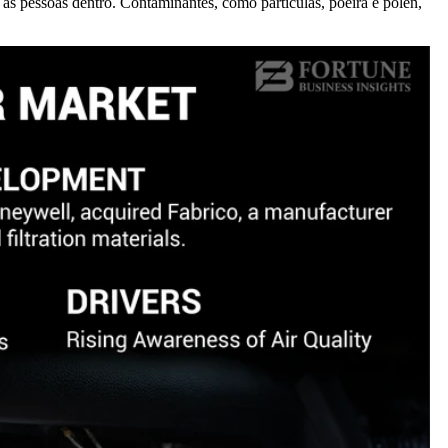
a as pessoas dentro. Contaminantes, como partículas, poeira e pólen,