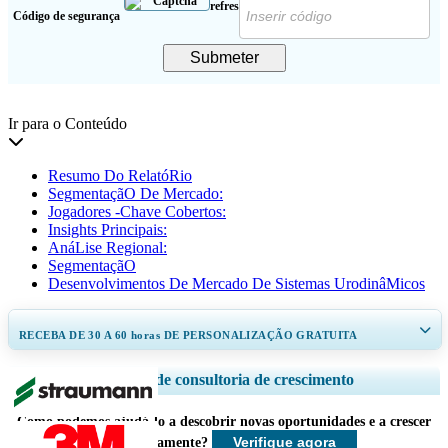
Código de segurança
Submeter
Ir para o Conteúdo
Resumo Do RelatóRio
SegmentaçãO De Mercado:
Jogadores -Chave Cobertos:
Insights Principais:
AnáLise Regional:
SegmentaçãO
Desenvolvimentos De Mercado De Sistemas UrodinâMicos
RECEBA DE 30 A 60
horas
DE PERSONALIZAÇÃO GRATUITA
Ampliar a cobertura regional e por país, Análise de segmentos, Perfis de
Serviços de consultoria de crescimento
empresas, Benchmarking competitivo, e insights sobre o usuário final.
Como podemos ajudá-lo a descobrir novas oportunidades e a crescer
Personalizar agora
Verifique agora
mais rapidamente?