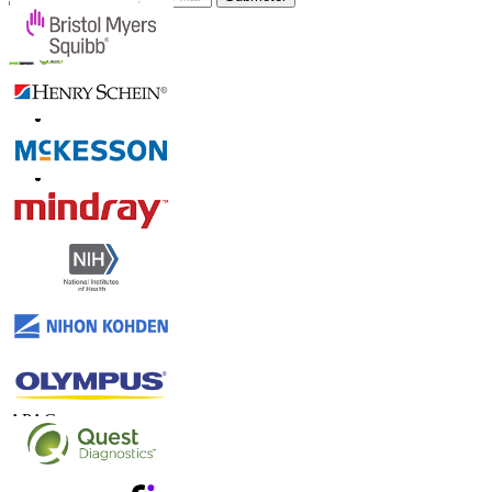
Confie on-line
Contate-nos
US
+1 833 909 2966 ( chamada gratuita )
UK
+44 808 502 0280 (chamada gratuita )
APAC
+91 744 740 1245
sales@fortunebusinessinsights.com
Conecte-se conosco