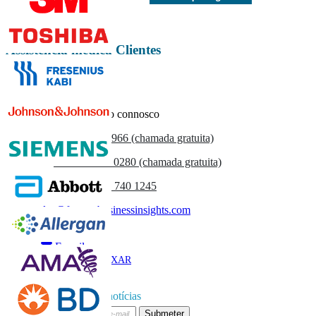
Assistência médica Clientes
Entre em contacto connosco
US
+1 833 909 2966 (chamada gratuita)
UK
+44 808 502 0280 (chamada gratuita)
(APAC) +91 744 740 1245
sales@fortunebusinessinsights.com
Chamado
E-mail
BAIXAR
AMOSTRA
Subscrever boletim de notícias
Submeter