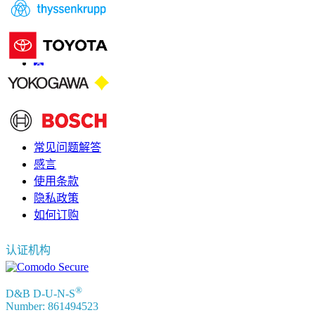
sales@fortunebusinessinsights.com
联系我们
信息
常见问题解答
感言
使用条款
隐私政策
如何订购
认证机构
®
D&B D-U-N-S
Number: 861494523