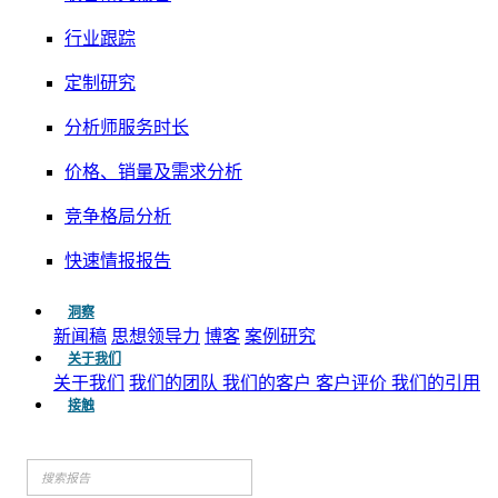
行业跟踪
定制研究
分析师服务时长
价格、销量及需求分析
竞争格局分析
快速情报报告
洞察
新闻稿
思想领导力
博客
案例研究
关于我们
关于我们
我们的团队
我们的客户
客户评价
我们的引用
接触