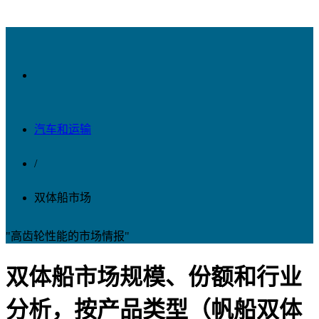
汽车和运输
/
双体船市场
"高齿轮性能的市场情报"
双体船市场规模、份额和行业
分析，按产品类型（帆船双体