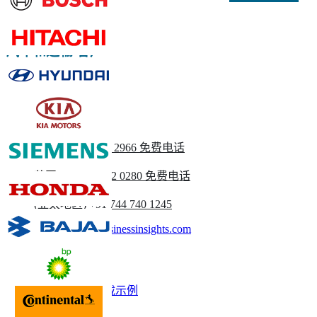
汽车和运输 客户
请与我们联系
美国
+1 833 909 2966 免费电话
英国
+44 808 502 0280 免费电话
(亚太地区) +91 744 740 1245
sales@fortunebusinessinsights.com
称呼
电子邮件
下载示例