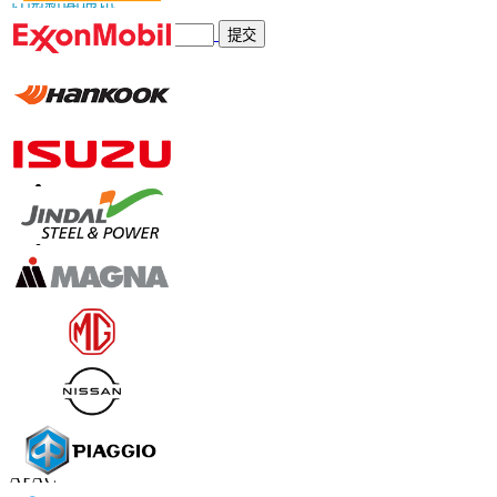
订阅新闻通讯
提交
信任在线
联系我们
US
+1 833 909 2966 ( Toll Free )
UK
+44 808 502 0280 (Toll Free )
APAC
+91 744 740 1245