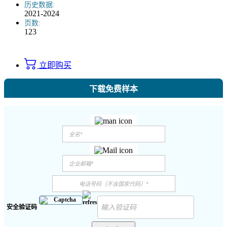
历史数据:
2021-2024
页数:
123
立即购买
下载免费样本
安全验证码