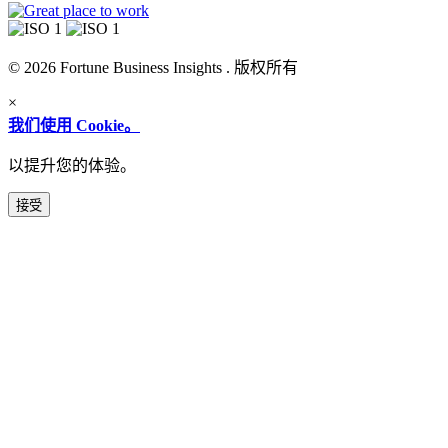
© 2026 Fortune Business Insights . 版权所有
×
我们使用 Cookie。
以提升您的体验。
接受