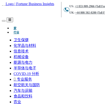
US:
+1 833-909-2966 (Toll Fre
UK:
+44 808-502-0280 (Toll F
(当前的)
家
行业
卫生保健
化学品与材料
信息技术
机械设备
能源与电力
半导体与电子
COVID-19 分析
专业服务
航空航天与国防
汽车与运输
食品和饮料
农业