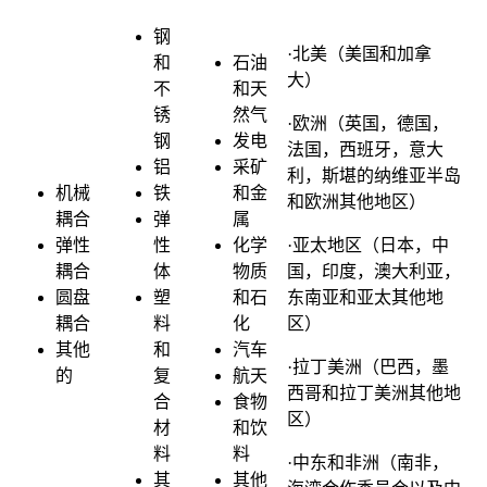
钢
·北美（美国和加拿
和
石油
大）
不
和天
锈
然气
·欧洲（英国，德国，
钢
发电
法国，西班牙，意大
铝
采矿
利，斯堪的纳维亚半岛
机械
铁
和金
和欧洲其他地区）
耦合
弹
属
弹性
性
化学
·亚太地区（日本，中
耦合
体
物质
国，印度，澳大利亚，
圆盘
塑
和石
东南亚和亚太其他地
耦合
料
化
区）
其他
和
汽车
·拉丁美洲（巴西，墨
的
复
航天
西哥和拉丁美洲其他地
合
食物
区）
材
和饮
料
料
·中东和非洲（南非，
其
其他