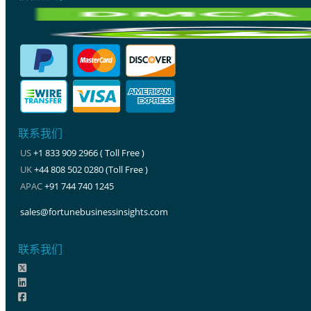
联系我们
US
+1 833 909 2966 ( Toll Free )
UK
+44 808 502 0280 (Toll Free )
APAC
+91 744 740 1245
sales@fortunebusinessinsights.com
联系我们