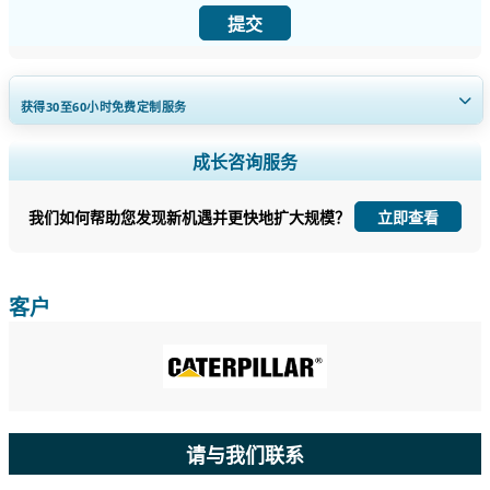
提交
获得30至60
小时
免费定制服务
扩大区域和国家覆盖范围， 细分市场分析， 公司简介， 竞争基准分析，
成长咨询服务
以及最终用户洞察。
我们如何帮助您发现新机遇并更快地扩大规模？
立即查看
立即定制
客户
请与我们联系