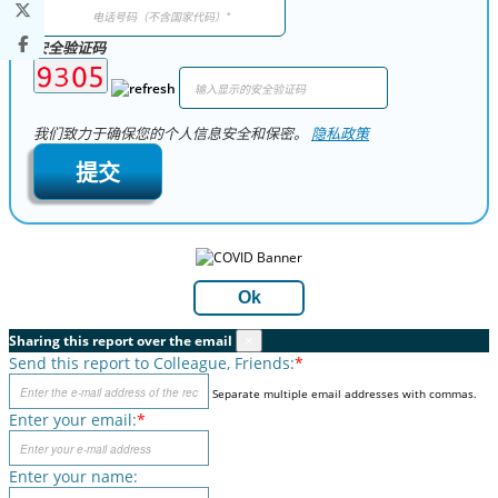
安全验证码
我们致力于确保您的个人信息安全和保密。
隐私政策
提交
Ok
Sharing this report over the email
×
Send this report to Colleague, Friends:
*
Separate multiple email addresses with commas.
Enter your email:
*
Enter your name: