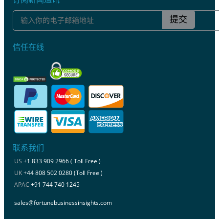
提交
信任在线
联系我们
US
+1 833 909 2966 ( Toll Free )
UK
+44 808 502 0280 (Toll Free )
APAC
+91 744 740 1245
sales@fortunebusinessinsights.com