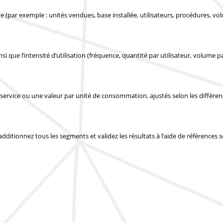
 (par exemple : unités vendues, base installée, utilisateurs, procédures, vo
si que l’intensité d’utilisation (fréquence, quantité par utilisateur, volume pa
service ou une valeur par unité de consommation, ajustés selon les différe
 additionnez tous les segments et validez les résultats à l’aide de références