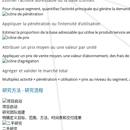
Estimer l’activité adressable ou la base d’unités
Pour chaque segment, quantifiez l’activité principale qui génère la demande
Appliquer la pénétration ou l’intensité d’utilisation
Estimez la proportion de la base adressable qui utilise le produit/service ain
Attribuer un prix moyen ou une valeur par unité
Appliquez un prix de vente moyen, une valeur d’abonnement, des frais de 
Agréger et valider le marché total
Multipliez activité × pénétration × utilisation × prix au niveau du segment,
研究方法 - 研究流程
项目启动
研究团队组建
明确定义目标、范围、方法、时间表和交付成果
二手研究