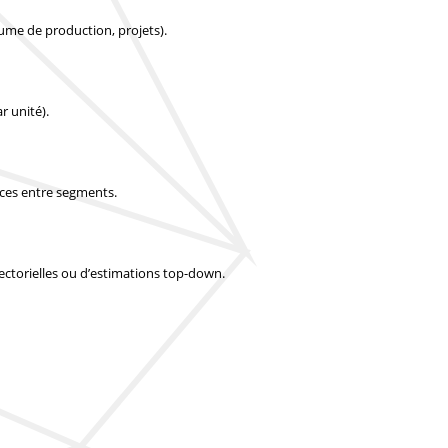
lume de production, projets).
r unité).
nces entre segments.
 sectorielles ou d’estimations top-down.