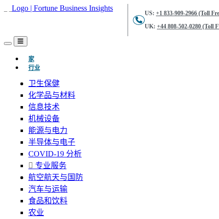
US:
+1 833-909-2966 (Toll Fre
UK:
+44 808-502-0280 (Toll F
(当前的)
家
行业
卫生保健
化学品与材料
信息技术
机械设备
能源与电力
半导体与电子
COVID-19 分析
专业服务
航空航天与国防
汽车与运输
食品和饮料
农业