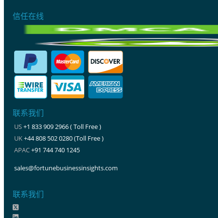
信任在线
联系我们
US
+1 833 909 2966 ( Toll Free )
UK
+44 808 502 0280 (Toll Free )
APAC
+91 744 740 1245
sales@fortunebusinessinsights.com
联系我们