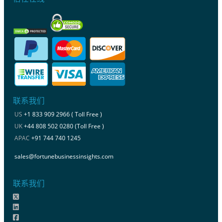
联系我们
US
+1 833 909 2966 ( Toll Free )
UK
+44 808 502 0280 (Toll Free )
APAC
+91 744 740 1245
sales@fortunebusinessinsights.com
联系我们