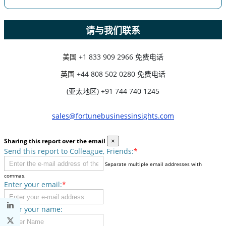
请与我们联系
美国
+1 833 909 2966 免费电话
英国
+44 808 502 0280 免费电话
(亚太地区) +91 744 740 1245
sales@fortunebusinessinsights.com
Sharing this report over the email
×
Send this report to Colleague, Friends:
*
Separate multiple email addresses with
commas.
Enter your email:
*
Enter your name: