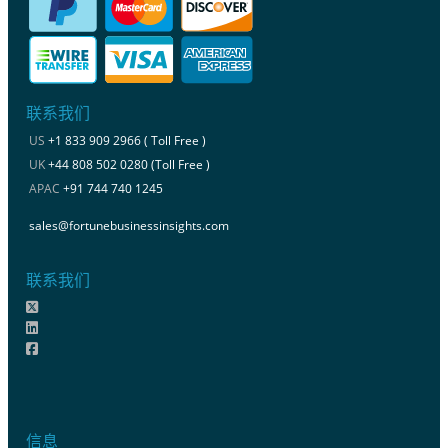
联系我们
US
+1 833 909 2966 ( Toll Free )
UK
+44 808 502 0280 (Toll Free )
APAC
+91 744 740 1245
sales@fortunebusinessinsights.com
联系我们
信息