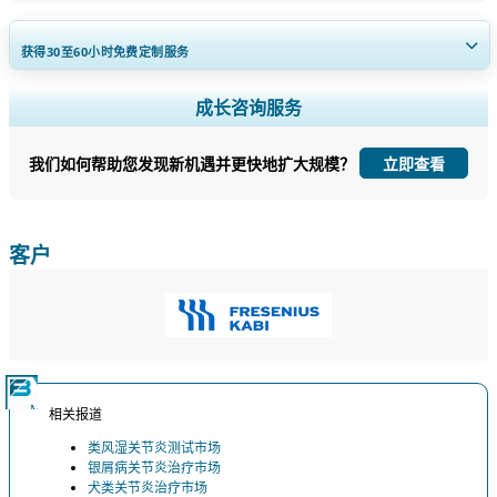
获得30至60
小时
免费定制服务
扩大区域和国家覆盖范围， 细分市场分析， 公司简介， 竞争基准分析，
成长咨询服务
以及最终用户洞察。
我们如何帮助您发现新机遇并更快地扩大规模？
立即查看
立即定制
客户
相关报道
类风湿关节炎测试市场
银屑病关节炎治疗市场
犬类关节炎治疗市场