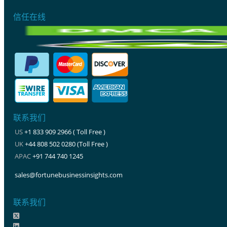
信任在线
联系我们
US
+1 833 909 2966 ( Toll Free )
UK
+44 808 502 0280 (Toll Free )
APAC
+91 744 740 1245
sales@fortunebusinessinsights.com
联系我们