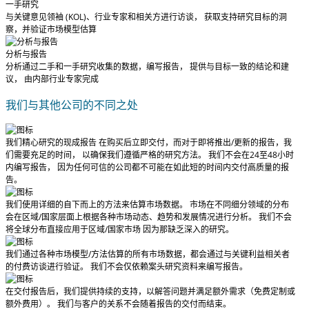
一手研究
与关键意见领袖 (KOL)、行业专家和相关方进行访谈， 获取支持研究目标的洞
察，并验证市场模型估算
分析与报告
分析通过二手和一手研究收集的数据，编写报告， 提供与目标一致的结论和建
议， 由内部行业专家完成
我们与其他公司的不同之处
我们精心研究的现成报告
在购买后立即交付
，而对于即将推出/更新的报告，我
们需要充足的时间， 以确保我们遵循严格的研究方法。
我们不会在24至48小时
内编写报告
， 因为任何可信的公司都不可能在如此短的时间内交付高质量的报
告。
我们使用详细的自下而上的方法来估算市场数据。 市场在不同细分领域的分布
会在区域/国家层面上根据各种市场动态、趋势和发展情况进行分析。
我们不会
将全球分布直接应用于区域/国家市场
因为那缺乏深入的研究。
我们通过各种市场模型/方法估算的所有市场数据，都会通过与关键利益相关者
的付费访谈进行验证。
我们不会仅依赖案头研究资料来编写报告。
在交付报告后，我们提供持续的支持，以解答问题并满足额外需求（免费定制或
额外费用）。
我们与客户的关系不会随着报告的交付而结束。