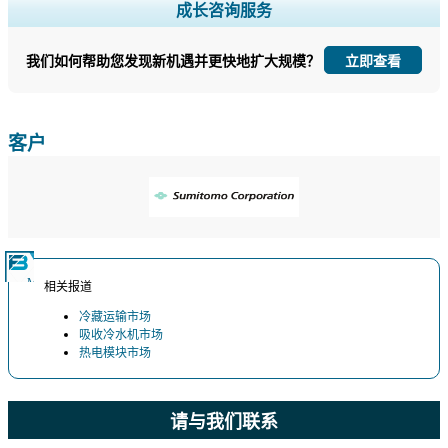
扩大区域和国家覆盖范围， 细分市场分析， 公司简介， 竞争基准分析，
成长咨询服务
以及最终用户洞察。
我们如何帮助您发现新机遇并更快地扩大规模？
立即查看
立即定制
客户
相关报道
冷藏运输市场
吸收冷水机市场
热电模块市场
请与我们联系