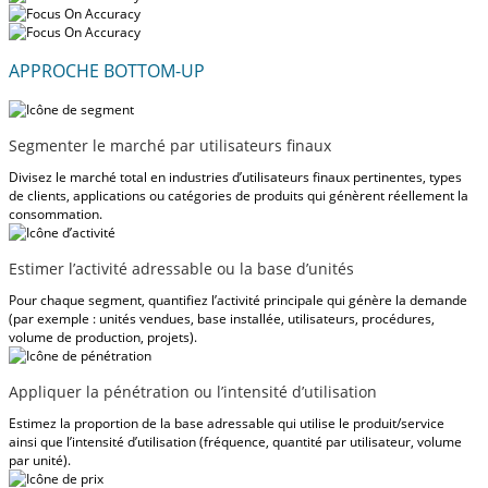
APPROCHE BOTTOM-UP
Segmenter le marché par utilisateurs finaux
Divisez le marché total en industries d’utilisateurs finaux pertinentes, types
de clients, applications ou catégories de produits qui génèrent réellement la
consommation.
Estimer l’activité adressable ou la base d’unités
Pour chaque segment, quantifiez l’activité principale qui génère la demande
(par exemple : unités vendues, base installée, utilisateurs, procédures,
volume de production, projets).
Appliquer la pénétration ou l’intensité d’utilisation
Estimez la proportion de la base adressable qui utilise le produit/service
ainsi que l’intensité d’utilisation (fréquence, quantité par utilisateur, volume
par unité).