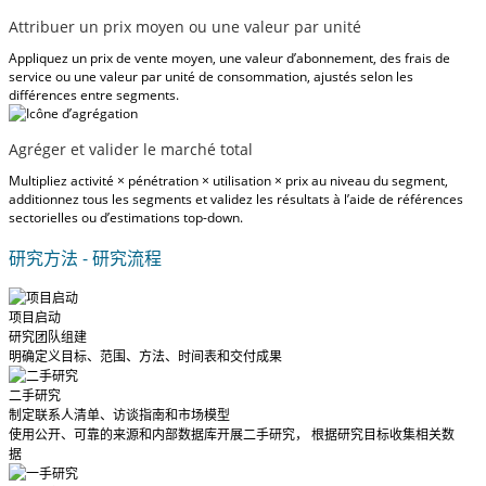
Attribuer un prix moyen ou une valeur par unité
Appliquez un prix de vente moyen, une valeur d’abonnement, des frais de
service ou une valeur par unité de consommation, ajustés selon les
différences entre segments.
Agréger et valider le marché total
Multipliez activité × pénétration × utilisation × prix au niveau du segment,
additionnez tous les segments et validez les résultats à l’aide de références
sectorielles ou d’estimations top-down.
研究方法 - 研究流程
项目启动
研究团队组建
明确定义目标、范围、方法、时间表和交付成果
二手研究
制定联系人清单、访谈指南和市场模型
使用公开、可靠的来源和内部数据库开展二手研究， 根据研究目标收集相关数
据