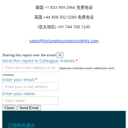
美国
+1 833 909 2966 免费电话
英国
+44 808 502 0280 免费电话
(亚太地区) +91 744 740 1245
sales@fortunebusinessinsights.com
Sharing this report over the email
×
Send this report to Colleague, Friends:
*
Separate multiple email addresses with
commas.
Enter your email:
*
Enter your name:
Close
Send Email
订阅新闻通讯