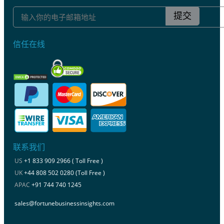
提交
信任在线
联系我们
US
+1 833 909 2966 ( Toll Free )
UK
+44 808 502 0280 (Toll Free )
APAC
+91 744 740 1245
sales@fortunebusinessinsights.com