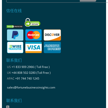
信任在线
联系我们
US
+1 833 909 2966 ( Toll Free )
UK
+44 808 502 0280 (Toll Free )
APAC
+91 744 740 1245
sales@fortunebusinessinsights.com
联系我们