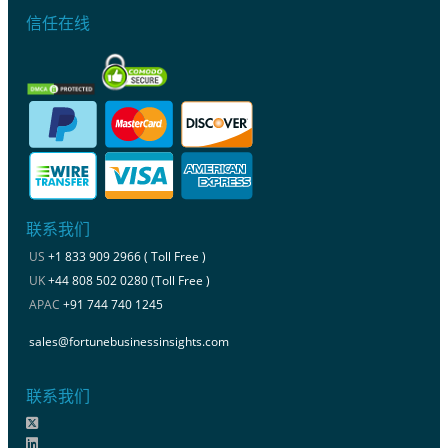
信任在线
联系我们
US
+1 833 909 2966 ( Toll Free )
UK
+44 808 502 0280 (Toll Free )
APAC
+91 744 740 1245
sales@fortunebusinessinsights.com
联系我们